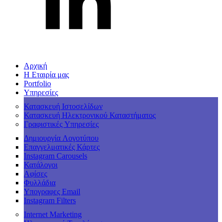
Αρχική
Η Εταιρία μας
Portfolio
Υπηρεσίες
Κατασκευή Ιστοσελίδων
Κατασκευή Ηλεκτρονικού Καταστήματος
Γραφιστικές Υπηρεσίες
Δημιουργία Λογοτύπου
Επαγγελματικές Κάρτες
Instagram Carousels
Κατάλογοι
Αφίσες
Φυλλάδια
Υπογραφες Email
Instagram Filters
Internet Marketing