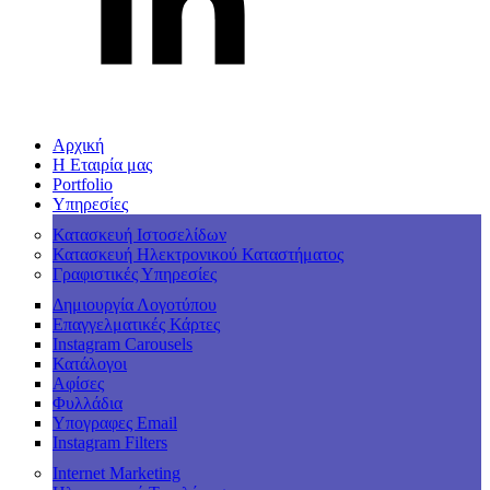
Αρχική
Η Εταιρία μας
Portfolio
Υπηρεσίες
Κατασκευή Ιστοσελίδων
Κατασκευή Ηλεκτρονικού Καταστήματος
Γραφιστικές Υπηρεσίες
Δημιουργία Λογοτύπου
Επαγγελματικές Κάρτες
Instagram Carousels
Κατάλογοι
Αφίσες
Φυλλάδια
Υπογραφες Email
Instagram Filters
Internet Marketing