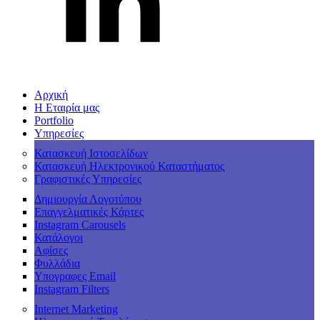
Αρχική
Η Εταιρία μας
Portfolio
Υπηρεσίες
Κατασκευή Ιστοσελίδων
Κατασκευή Ηλεκτρονικού Καταστήματος
Γραφιστικές Υπηρεσίες
Δημιουργία Λογοτύπου
Επαγγελματικές Κάρτες
Instagram Carousels
Κατάλογοι
Αφίσες
Φυλλάδια
Υπογραφες Email
Instagram Filters
Internet Marketing