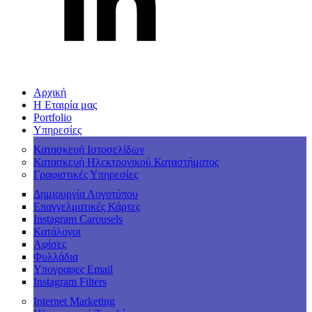
Αρχική
Η Εταιρία μας
Portfolio
Υπηρεσίες
Κατασκευή Ιστοσελίδων
Κατασκευή Ηλεκτρονικού Καταστήματος
Γραφιστικές Υπηρεσίες
Δημιουργία Λογοτύπου
Επαγγελματικές Κάρτες
Instagram Carousels
Κατάλογοι
Αφίσες
Φυλλάδια
Υπογραφες Email
Instagram Filters
Internet Marketing