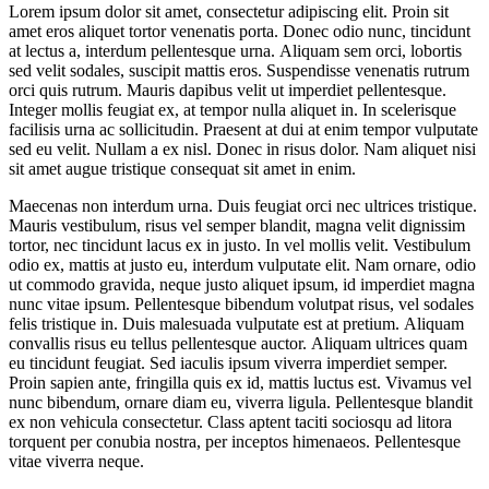
Lorem ipsum dolor sit amet, consectetur adipiscing elit. Proin sit
amet eros aliquet tortor venenatis porta. Donec odio nunc, tincidunt
at lectus a, interdum pellentesque urna. Aliquam sem orci, lobortis
sed velit sodales, suscipit mattis eros. Suspendisse venenatis rutrum
orci quis rutrum. Mauris dapibus velit ut imperdiet pellentesque.
Integer mollis feugiat ex, at tempor nulla aliquet in. In scelerisque
facilisis urna ac sollicitudin. Praesent at dui at enim tempor vulputate
sed eu velit. Nullam a ex nisl. Donec in risus dolor. Nam aliquet nisi
sit amet augue tristique consequat sit amet in enim.
Maecenas non interdum urna. Duis feugiat orci nec ultrices tristique.
Mauris vestibulum, risus vel semper blandit, magna velit dignissim
tortor, nec tincidunt lacus ex in justo. In vel mollis velit. Vestibulum
odio ex, mattis at justo eu, interdum vulputate elit. Nam ornare, odio
ut commodo gravida, neque justo aliquet ipsum, id imperdiet magna
nunc vitae ipsum. Pellentesque bibendum volutpat risus, vel sodales
felis tristique in. Duis malesuada vulputate est at pretium. Aliquam
convallis risus eu tellus pellentesque auctor. Aliquam ultrices quam
eu tincidunt feugiat. Sed iaculis ipsum viverra imperdiet semper.
Proin sapien ante, fringilla quis ex id, mattis luctus est. Vivamus vel
nunc bibendum, ornare diam eu, viverra ligula. Pellentesque blandit
ex non vehicula consectetur. Class aptent taciti sociosqu ad litora
torquent per conubia nostra, per inceptos himenaeos. Pellentesque
vitae viverra neque.