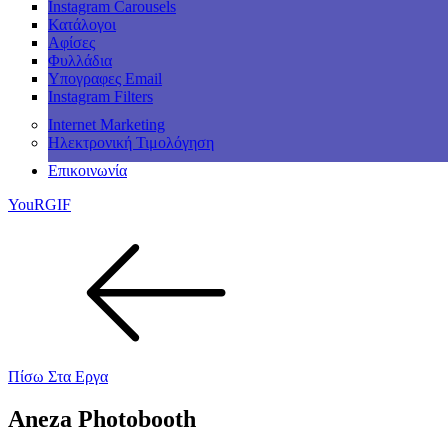
Instagram Carousels
Κατάλογοι
Αφίσες
Φυλλάδια
Υπογραφες Email
Instagram Filters
Internet Marketing
Ηλεκτρονική Τιμολόγηση
Επικοινωνία
YouRGIF
Πίσω Στα Εργα
Aneza Photobooth