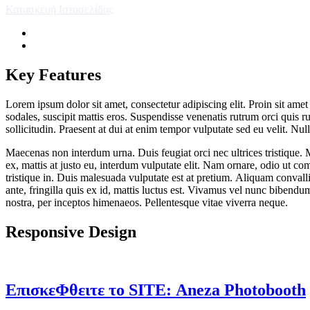
Κατασκευή Ιστοσελίδας
Key Features
Lorem ipsum dolor sit amet, consectetur adipiscing elit. Proin sit amet
sodales, suscipit mattis eros. Suspendisse venenatis rutrum orci quis ru
sollicitudin. Praesent at dui at enim tempor vulputate sed eu velit. Nul
Maecenas non interdum urna. Duis feugiat orci nec ultrices tristique. M
ex, mattis at justo eu, interdum vulputate elit. Nam ornare, odio ut c
tristique in. Duis malesuada vulputate est at pretium. Aliquam convalli
ante, fringilla quis ex id, mattis luctus est. Vivamus vel nunc bibendu
nostra, per inceptos himenaeos. Pellentesque vitae viverra neque.
Responsive Design
ΕπισκεΦθειτε το SITE:
Aneza Photobooth