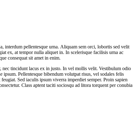
s a, interdum pellentesque urna. Aliquam sem orci, lobortis sed velit
t ex, at tempor nulla aliquet in. In scelerisque facilisis urna ac
tique consequat sit amet in enim.
nec tincidunt lacus ex in justo. In vel mollis velit. Vestibulum odio
e ipsum. Pellentesque bibendum volutpat risus, vel sodales felis
t feugiat. Sed iaculis ipsum viverra imperdiet semper. Proin sapien
nsectetur. Class aptent taciti sociosqu ad litora torquent per conubia