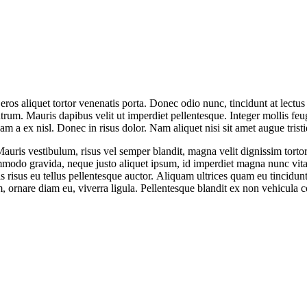
 eros aliquet tortor venenatis porta. Donec odio nunc, tincidunt at lectu
trum. Mauris dapibus velit ut imperdiet pellentesque. Integer mollis feugia
lam a ex nisl. Donec in risus dolor. Nam aliquet nisi sit amet augue tris
auris vestibulum, risus vel semper blandit, magna velit dignissim tortor, 
ommodo gravida, neque justo aliquet ipsum, id imperdiet magna nunc vita
s risus eu tellus pellentesque auctor. Aliquam ultrices quam eu tincidun
m, ornare diam eu, viverra ligula. Pellentesque blandit ex non vehicula co